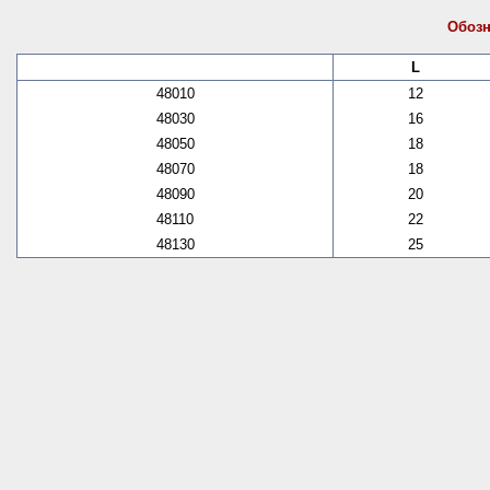
Обозн
L
48010
12
48030
16
48050
18
48070
18
48090
20
48110
22
48130
25