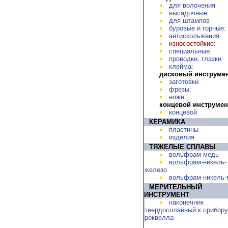
для волочения
высадочные
для штампов
буровые и горные:
антискольжения
износостойкие:
специальные:
проводки, глазки
клейма:
дисковый инструме
заготовки
фрезы:
ножи
концевой инструмен
концевой
КЕРАМИКА
пластины
изделия
ТЯЖЕЛЫЕ СПЛАВЫ
вольфрам-медь
вольфрам-никель-
железо
вольфрам-никель-
МЕРИТЕЛЬНЫЙ
ИНСТРУМЕНТ
наконечник
твердосплавный к прибору
роквелла