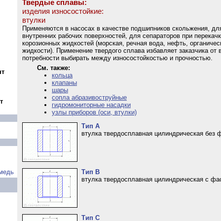
Твердые сплавы:
изделия износостойкие:
втулки
Применяются в насосах в качестве подшипников скольжения, дл
внутренних рабочих поверхностей, для сепараторов при перекач
корозионных жидкостей (морская, речная вода, нефть, органичес
жидкости). Применение твердого сплава избавляет заказчика от
потребности выбирать между износостойкостью и прочностью.
См. также:
нт
кольца
клапаны
шары
сопла абразивоструйные
т
гидромониторные насадки
узлы приборов (оси, втулки)
Тип А
втулка твердосплавная цилиндрическая без 
Тип В
медь
втулка твердосплавная цилиндрическая с фа
Тип С