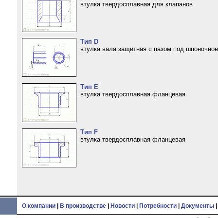
втулка твердосплавная для клапанов
Тип D
втулка вала защитная с пазом под шпоночно
Тип Е
втулка твердосплавная фланцевая
Тип F
втулка твердосплавная фланцевая
О компании
|
В производстве
|
Новости
|
Потребности
|
Документы