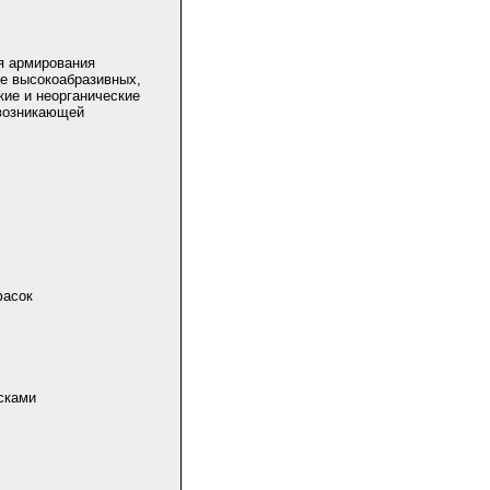
я армирования
ке высокоабразивных,
кие и неорганические
 возникающей
фасок
сками